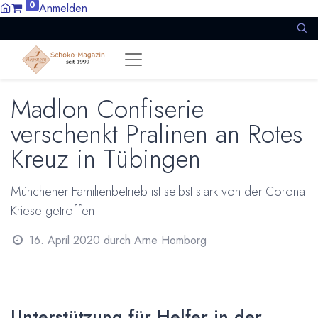
0
Anmelden
Madlon Confiserie
verschenkt Pralinen an Rotes
Kreuz in Tübingen
Münchener Familienbetrieb ist selbst stark von der Corona
Kriese getroffen
16. April 2020
durch
Arne Homborg
Unterstützung für Helfer in der