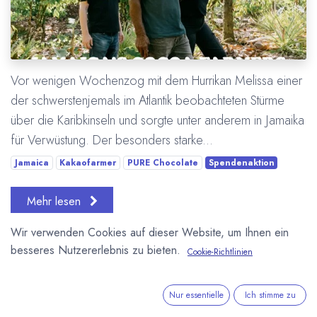
Vor wenigen Wochenzog mit dem Hurrikan Melissa einer
der schwerstenjemals im Atlantik beobachteten Stürme
über die Karibkinseln und sorgte unter anderem in Jamaika
für Verwüstung. Der besonders starke...
Jamaica
Kakaofarmer
PURE Chocolate
Spendenaktion
Mehr lesen
Wir verwenden Cookies auf dieser Website, um Ihnen ein
besseres Nutzererlebnis zu bieten.
Cookie-Richtlinien
Nur essentielle
Ich stimme zu
Schokolade zugunsten der Fürstlichen