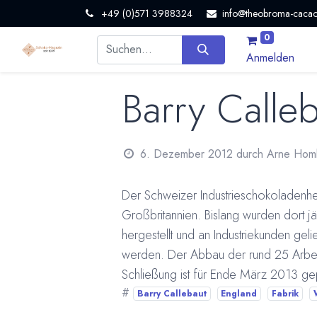
+49 (0)571 3988324
info@theobroma-cacao
0
Anmelden
Barry Calleb
6. Dezember 2012
durch
Arne Hom
Der Schweizer Industrieschokoladenhe
Großbritannien. Bislang wurden dort j
hergestellt und an Industriekunden gelie
werden. Der Abbau der rund 25 Arbeitsp
Schließung ist für Ende März 2013 gep
#
Barry Callebaut
England
Fabrik