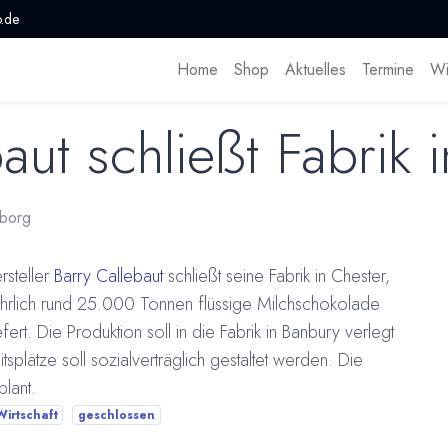
.de
Home
Shop
Aktuelles
Termine
Wi
aut schließt Fabrik 
borg
rsteller
Barry Callebaut
schließt seine Fabrik in Chester,
ährlich rund 25.000 Tonnen flüssige Milchschokolade
fert. Die Produktion soll in die Fabrik in Banbury verlegt
lätze soll sozialverträglich gestaltet werden. Die
lant.
Wirtschaft
geschlossen