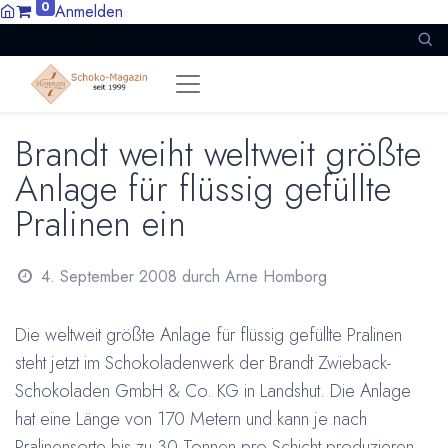
0
Anmelden
Brandt weiht weltweit größte
Anlage für flüssig gefüllte
Pralinen ein
4. September 2008
durch
Arne Homborg
Die weltweit größte Anlage für flüssig gefüllte Pralinen
steht jetzt im Schokoladenwerk der Brandt Zwieback-
Schokoladen GmbH & Co. KG in Landshut. Die Anlage
hat eine Länge von 170 Metern und kann je nach
Pralinensorte bis zu 30 Tonnen pro Schicht produzieren.