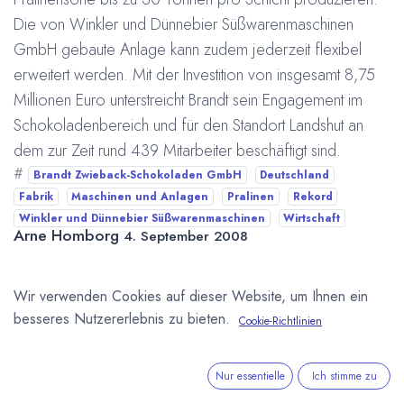
Die von Winkler und Dünnebier Süßwarenmaschinen
GmbH gebaute Anlage kann zudem jederzeit flexibel
erweitert werden. Mit der Investition von insgesamt 8,75
Millionen Euro unterstreicht Brandt sein Engagement im
Schokoladenbereich und für den Standort Landshut an
dem zur Zeit rund 439 Mitarbeiter beschäftigt sind.
#
Brandt Zwieback-Schokoladen GmbH
Deutschland
Fabrik
Maschinen und Anlagen
Pralinen
Rekord
Winkler und Dünnebier Süßwarenmaschinen
Wirtschaft
Arne Homborg
4. September 2008
Wir verwenden Cookies auf dieser Website, um Ihnen ein
DIESEN BEITRAG TEILEN
besseres Nutzererlebnis zu bieten.
Cookie-Richtlinien
Nur essentielle
Ich stimme zu