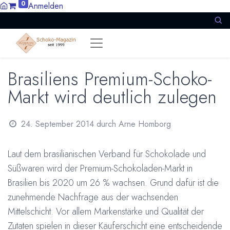
0
Anmelden
Brasiliens Premium-Schoko-
Markt wird deutlich zulegen
24. September 2014
durch
Arne Homborg
Laut dem brasilianischen Verband für Schokolade und
Süßwaren wird der Premium-Schokoladen-Markt in
Brasilien bis 2020 um 26 % wachsen. Grund dafür ist die
zunehmende Nachfrage aus der wachsenden
Mittelschicht. Vor allem Markenstärke und Qualität der
Zutaten spielen in dieser Käuferschicht eine entscheidende