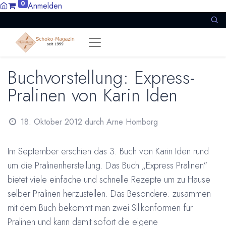
0
Anmelden
Buchvorstellung: Express-
Pralinen von Karin Iden
18. Oktober 2012
durch
Arne Homborg
Im September erschien das 3. Buch von Karin Iden rund
um die Pralinenherstellung. Das Buch „Express Pralinen“
bietet viele einfache und schnelle Rezepte um zu Hause
selber Pralinen herzustellen. Das Besondere: zusammen
mit dem Buch bekommt man zwei Silikonformen für
Pralinen und kann damit sofort die eigene