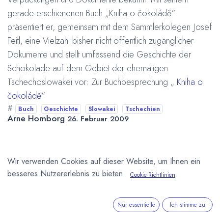
gerade erschienenen Buch „Kniha o čokoládě“
präsentiert er, gemeinsam mit dem Sammlerkolegen Josef
Feitl, eine Vielzahl bisher nicht öffentlich zugänglicher
Dokumente und stellt umfassend die Geschichte der
Schokolade auf dem Gebiet der ehemaligen
Tschechoslowakei vor:
Zur Buchbesprechung „
Kniha o
čokoládě
“
#
Buch
Geschichte
Slowakei
Tschechien
Arne Homborg
26. Februar 2009
DIESEN BEITRAG TEILEN
Wir verwenden Cookies auf dieser Website, um Ihnen ein
besseres Nutzererlebnis zu bieten.
Cookie-Richtlinien
Nur essentielle
Ich stimme zu