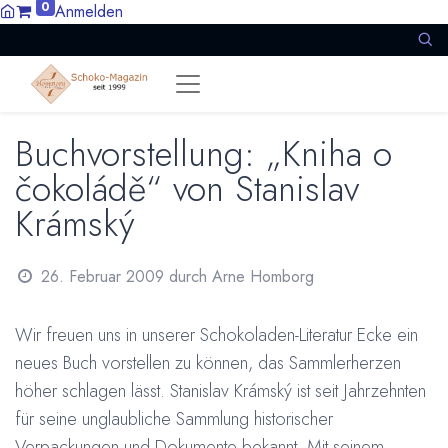
0
Anmelden
Buchvorstellung: „Kniha o
čokoládě“ von Stanislav
Krámský
26. Februar 2009
durch
Arne Homborg
Wir freuen uns in unserer Schokoladen-Literatur Ecke ein
neues Buch vorstellen zu können, das Sammlerherzen
höher schlagen lässt. Stanislav Krámský ist seit Jahrzehnten
für seine unglaubliche Sammlung historischer
Verpackungen und Dokumente bekannt. Mit seinem