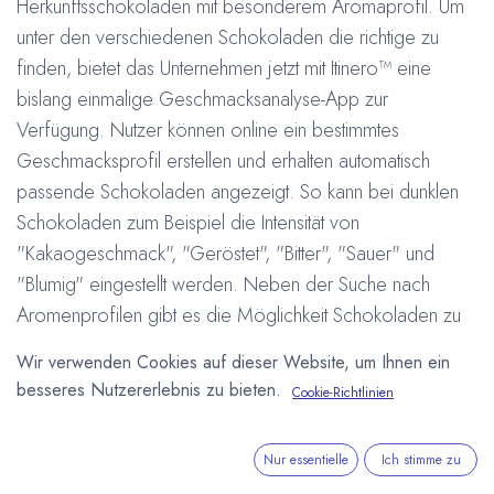
Herkunftsschokoladen mit besonderem Aromaprofil. Um
unter den verschiedenen Schokoladen die richtige zu
finden, bietet das Unternehmen jetzt mit Itinero™ eine
bislang einmalige Geschmacksanalyse-App zur
Verfügung. Nutzer können online ein bestimmtes
Geschmacksprofil erstellen und erhalten automatisch
passende Schokoladen angezeigt. So kann bei dunklen
Schokoladen zum Beispiel die Intensität von
"Kakaogeschmack", "Geröstet", "Bitter", "Sauer" und
"Blumig" eingestellt werden. Neben der Suche nach
Aromenprofilen gibt es die Möglichkeit Schokoladen zu
suchen, die optimal zu bestimmten Zutaten passen. Von
Wir verwenden Cookies auf dieser Website, um Ihnen ein
verschiedenen Kaffee und Teesorten über verschiedene
besseres Nutzererlebnis zu bieten.
Cookie-Richtlinien
Nüsse bis hin zu zahlreichen Gewürzen werden
Empfehlungen über die optimale Schokolade gemacht.
Nur essentielle
Ich stimme zu
Die neue Geschmacksanalyse-App findet man online