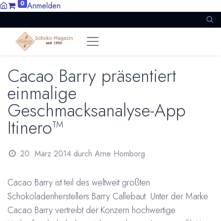
0
Anmelden
Cacao Barry präsentiert
einmalige
Geschmacksanalyse-App
Itinero™
20. März 2014
durch
Arne Homborg
Cacao Barry ist teil des weltweit größten
Schokoladenherstellers Barry Callebaut. Unter der Marke
Cacao Barry vertreibt der Konzern hochwertige