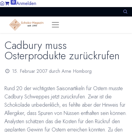
0
Anmelden
Cadbury muss
Osterprodukte zurückrufen
15. Februar 2007
durch
Arne Homborg
Rund 20 der wichtigsten Saisonartikeln für Ostern musste
Cadbury Schweppes jetzt zurückrufen. Zwar ist die
Schokolade unbedenklich, es fehlte aber der Hinweis für
Allergiker, dass Spuren von Nüssen enthalten sein können.
Analysten schätzen das die Kosten für den Rückruf den
geplanten Gewinn für Ostern erreichen könnten. Zu den