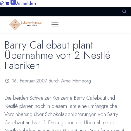
0
Anmelden
Barry Callebaut plant
Übernahme von 2 Nestlé
Fabriken
16. Februar 2007
durch
Arne Homborg
Die beiden Schweizer Konzerne Barry Callebaut und
Nestlé planen noch in diesem Jahr eine umfangreiche
Vereinbarung über Schokoladenlieferungen von Barry
Callebaut an Nestlé. Dazu gehört die Übernahme der
Nestlé Fabriken in San Sisto (Italien) und Dijon (Frankreich).