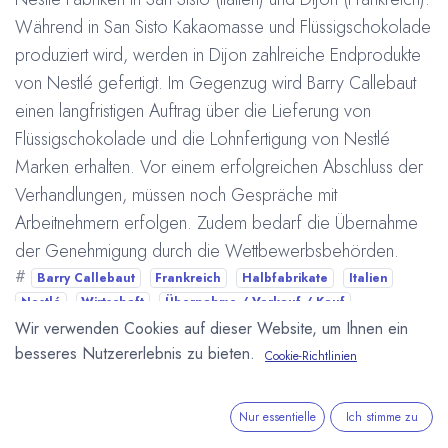
Während in San Sisto Kakaomasse und Flüssigschokolade
produziert wird, werden in Dijon zahlreiche Endprodukte
von Nestlé gefertigt. Im Gegenzug wird Barry Callebaut
einen langfristigen Auftrag über die Lieferung von
Flüssigschokolade und die Lohnfertigung von Nestlé
Marken erhalten. Vor einem erfolgreichen Abschluss der
Verhandlungen, müssen noch Gespräche mit
Arbeitnehmern erfolgen. Zudem bedarf die Übernahme
der Genehmigung durch die Wettbewerbsbehörden.
#
Barry Callebaut
Frankreich
Halbfabrikate
Italien
Nestlé
Wirtschaft
Übernahme / Verkauf / Kauf
Arne Homborg
16. Februar 2007
Wir verwenden Cookies auf dieser Website, um Ihnen ein
besseres Nutzererlebnis zu bieten.
Cookie-Richtlinien
DIESEN BEITRAG TEILEN
Nur essentielle
Ich stimme zu