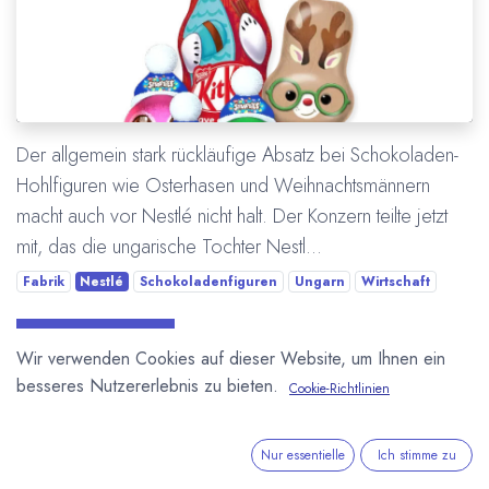
Der allgemein stark rückläufige Absatz bei Schokoladen-
Hohlfiguren wie Osterhasen und Weihnachtsmännern
macht auch vor Nestlé nicht halt. Der Konzern teilte jetzt
mit, das die ungarische Tochter Nestl...
Fabrik
Nestlé
Schokoladenfiguren
Ungarn
Wirtschaft
Mehr lesen
Wir verwenden Cookies auf dieser Website, um Ihnen ein
besseres Nutzererlebnis zu bieten.
Cookie-Richtlinien
Nur essentielle
Ich stimme zu