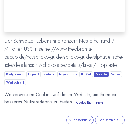
Der Schweizer Lebensmittelkonzern Nestlé hat rund 9
Millionen US$ in seine //www.theobroma-
cacao.de/nc/schoko-guide/schoko-guide/alphabetische-
liste/detailansicht/schokolade/details/kit-kat/ _top exte...
Bulgarien
Export
Fabrik
Investition
KitKat
Nestlé
Sofia
Wirtschaft
Wir verwenden Cookies auf dieser Website, um Ihnen ein
Mehr lesen
besseres Nutzererlebnis zu bieten.
Cookie-Richtlinien
Nur essentielle
Ich stimme zu