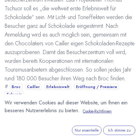
Tschuor soll es „die weltweit erste Erlebniswelt für
Schokolade“ sein. Mit Licht- und Toneffekten werden die
Besucher ganz auf Schokolade eingestimmt. Nach
Anmeldung wird es auch möglich sein, gemeinsam mit
den Chocolatiers von Cailler eigen Schokoladen-Rezepte
auszuprobieren. Damit das Besucherzentrum voll wird,
wurden bereits Kooperationen mit internationalen
Tourismusanbietern abgeschlossen. So sollen jedes Jahr
rund 180.000 Besucher ihren Weg nach Broc finden.
#
Broc
Cailler
Erlebniswelt
Eröffnung / Premiere
Schweiz
Arne Homborg
18. März 2010
Wir verwenden Cookies auf dieser Website, um Ihnen ein
besseres Nutzererlebnis zu bieten.
Cookie-Richtlinien
DIESEN BEITRAG TEILEN
Nur essentielle
Ich stimme zu