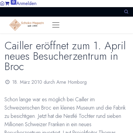
0
Anmelden
Cailler eröffnet zum 1. April
neues Besucherzentrum in
Broc
18. März 2010
durch
Arne Homborg
Schon lange war es möglich bei
Cailler im
Schweizerischen Broc ein kleines Museum und die Fabrik
zu besichtigen. Jetzt hat die
Nestlé Tochter rund sieben
Millionen Schweizer Franken in ein neues
Besucherzentrum investiert. Laut Projektleiter Thomas