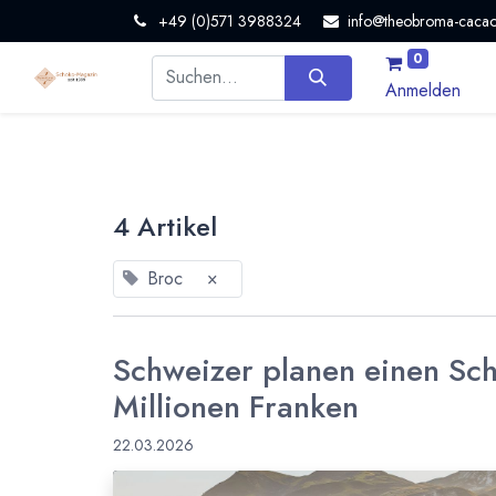
+49 (0)571 3988324
info@theobroma-cacao
0
Anmelden
4 Artikel
Broc
×
Schweizer planen einen Sc
Millionen Franken
22.03.2026