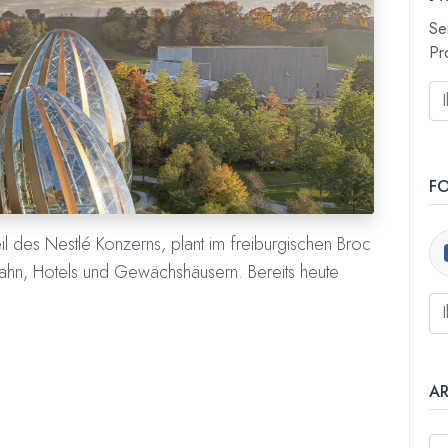
Se
Pr
F
il des Nestlé Konzerns, plant im freiburgischen Broc
bahn, Hotels und Gewächshäusern. Bereits heute
A