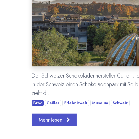
Der Schweizer Schokoladenhersteller Cailler , te
in der Schweiz einen Schokoladenpark mit Seil
zieht d...
Broc
Cailler
Erlebniswelt
Museum
Schweiz
Mehr lesen