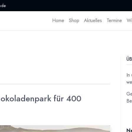
.de
Home
Shop
Aktuelles
Termine
Wi
ÜB
In
we
Ge
hokoladenpark für 400
Be
Ne