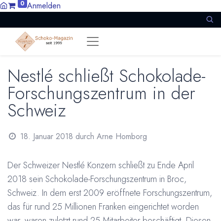
0
Anmelden
Nestlé schließt Schokolade-
Forschungszentrum in der
Schweiz
18. Januar 2018
durch
Arne Homborg
Der Schweizer Nestlé Konzern schließt zu Ende April
2018 sein Schokolade-Forschungszentrum in Broc,
Schweiz. In dem erst 2009 eröffnete Forschungszentrum,
das für rund 25 Millionen Franken eingerichtet worden
war, waren zuletzt rund 25 Mitarbeiter beschäftigt. Diesen