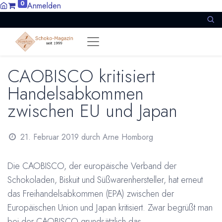
0
Anmelden
CAOBISCO kritisiert
Handelsabkommen
zwischen EU und Japan
21. Februar 2019
durch
Arne Homborg
Die CAOBISCO, der europäische Verband der
Schokoladen, Biskuit und Süßwarenhersteller, hat erneut
das Freihandelsabkommen (EPA) zwischen der
Europäischen Union und Japan kritisiert. Zwar begrüßt man
bei der CAOBISCO grundsätzlich das