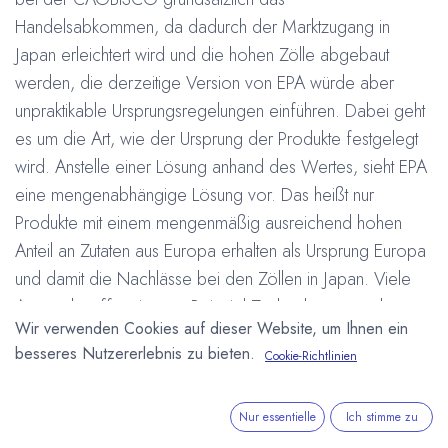
Handelsabkommen, da dadurch der Marktzugang in
Japan erleichtert wird und die hohen Zölle abgebaut
werden, die derzeitige Version von EPA würde aber
unpraktikable Ursprungsregelungen einführen. Dabei geht
es um die Art, wie der Ursprung der Produkte festgelegt
wird. Anstelle einer Lösung anhand des Wertes, sieht EPA
eine mengenabhängige Lösung vor. Das heißt nur
Produkte mit einem mengenmäßig ausreichend hohen
Anteil an Zutaten aus Europa erhalten als Ursprung Europa
und damit die Nachlässe bei den Zöllen in Japan. Viele
Agrarrohstoffe wie zum Beispiel Zucker kommen aber
Wir verwenden Cookies auf dieser Website, um Ihnen ein
nicht ausschließlich aus Europa. Laut CAOBISCO sei es
besseres Nutzererlebnis zu bieten.
Cookie-Richtlinien
den Süßwarenherstellern häufig nicht möglich den
Ursprung der Rohstoffe festzustellen, da Lieferanten
angeblich häufig unwillig sind die EU Herkunft zu
Nur essentielle
Ich stimme zu
bescheinigen. Die CAOBISCO fordert daher die EU auf,