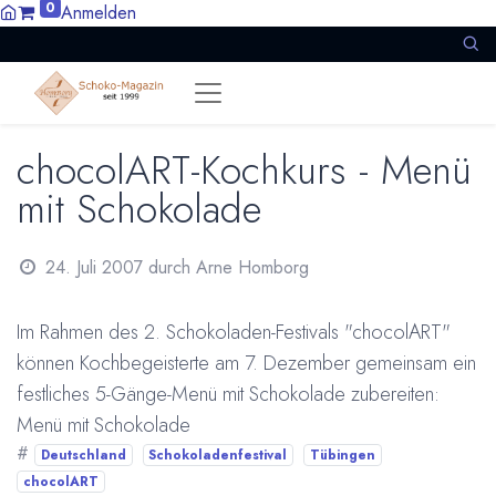
0
Anmelden
chocolART-Kochkurs - Menü
mit Schokolade
24. Juli 2007
durch
Arne Homborg
Im Rahmen des 2. Schokoladen-Festivals "chocolART"
können Kochbegeisterte am 7. Dezember gemeinsam ein
festliches 5-Gänge-Menü mit Schokolade zubereiten:
Menü mit Schokolade
#
Deutschland
Schokoladenfestival
Tübingen
chocolART