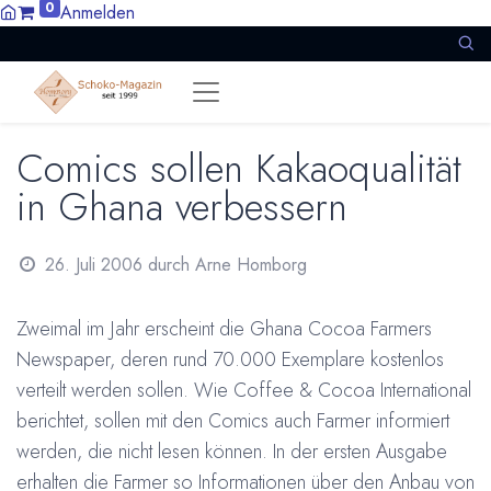
0
Anmelden
Comics sollen Kakaoqualität
in Ghana verbessern
26. Juli 2006
durch
Arne Homborg
Zweimal im Jahr erscheint die Ghana Cocoa Farmers
Newspaper, deren rund 70.000 Exemplare kostenlos
verteilt werden sollen. Wie Coffee & Cocoa International
berichtet, sollen mit den Comics auch Farmer informiert
werden, die nicht lesen können. In der ersten Ausgabe
erhalten die Farmer so Informationen über den Anbau von