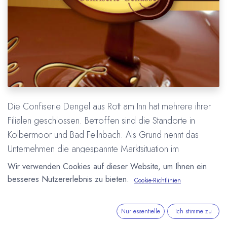
Die Confiserie Dengel aus Rott am Inn hat mehrere ihrer
Filialen geschlossen. Betroffen sind die Standorte in
Kolbermoor und Bad Feilnbach. Als Grund nennt das
Unternehmen die angespannte Marktsituation im
Schokoladen- und Kakaogeschäft. Das Unternehmen soll
Wir verwenden Cookies auf dieser Website, um Ihnen ein
aber an den verbleibenden Standorten unverändert
besseres Nutzererlebnis zu bieten.
Cookie-Richtlinien
fortgeführt werden. Die Schließung der Filialen soll eine
Konzentration auf das Confiserie-Geschäft und das Bean
Nur essentielle
Ich stimme zu
to Bar Schokoladengeschäft, sowie das Rohstoffgeschäft