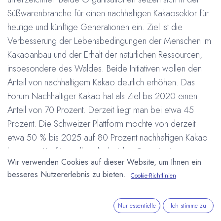
Süßwarenbranche für einen nachhaltigen Kakaosektor für
heutige und künftige Generationen ein. Ziel ist die
Verbesserung der Lebensbedingungen der Menschen im
Kakaoanbau und der Erhalt der natürlichen Ressourcen,
insbesondere des Waldes. Beide Initiativen wollen den
Anteil von nachhaltigem Kakao deutlich erhöhen. Das
Forum Nachhaltiger Kakao hat als Ziel bis 2020 einen
Anteil von 70 Prozent. Derzeit liegt man bei etwa 45
Prozent. Die Schweizer Plattform möchte von derzeit
etwa 50 % bis 2025 auf 80 Prozent nachhaltigen Kakao
kommen. Künftig wollen die beiden Organisationen enger
Wir verwenden Cookies auf dieser Website, um Ihnen ein
Zusammenarbeiten und sich vor allem bei internationalen
besseres Nutzererlebnis zu bieten.
Cookie-Richtlinien
Aktivitäten gegenseitig unterstützen. Auch weitere
Partnerschaften mit anderen europäischen Initiativen für
nachhaltigen Kakao sind gewünscht. Weitere
Nur essentielle
Ich stimme zu
Informationen:
https://www.kakaoforum.de