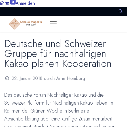
0
Anmelden
Deutsche und Schweizer
Gruppe für nachhaltigen
Kakao planen Kooperation
22. Januar 2018
durch
Arne Homborg
Das deutsche Forum Nachhaltiger Kakao und die
Schweizer Plattform für Nachhaltigen Kakao haben im
Rahmen der Grünen Woche in Berlin eine
Absichtserklärung über eine künftige Zusammenarbeit
unterzeichnet. Beide Organisationen setzen sich in der