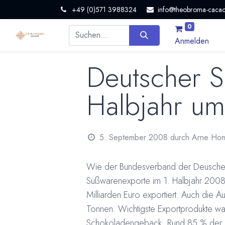
+49 (0)571 3988324
info@theobroma-cacao
0
Anmelden
Deutscher S
Halbjahr u
5. September 2008
durch
Arne Ho
Wie der Bundesverband der Deuschen 
Süßwarenexporte im 1. Halbjahr 2008
Milliarden Euro exportiert. Auch die 
Tonnen. Wichtigste Exportprodukte 
Schokoladengebäck. Rund 85 % der Exp