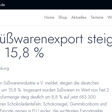
.de
Home
Shop
Aktuelles
Termine
Wi
üßwarenexport steig
m 15,8 %
mborg
Süßwarenindustrie e.V. meldet, stiegen die deutschen
 um 15,8 %. Insgesamt wurden Süßwaren im Wert von fast 2
Ausfurmenge stieg deutlich um 8,8 % auf jetzt 683.300
waren Schokoladentafeln, Schokoriegel, Gummibonbons und
orte gingen in EU Länder, die wichtigsten Exportmärkte