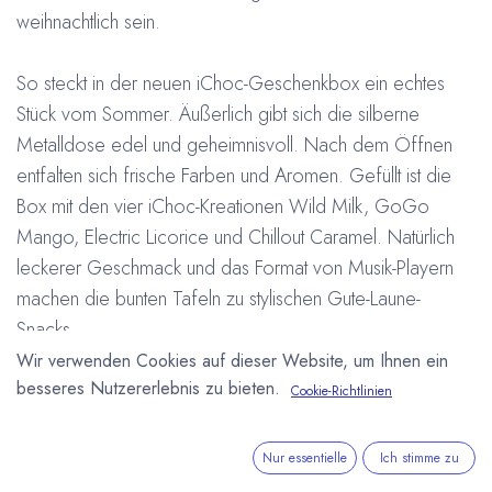
weihnachtlich sein.
So steckt in der neuen iChoc-Geschenkbox ein echtes
Stück vom Sommer. Äußerlich gibt sich die silberne
Metalldose edel und geheimnisvoll. Nach dem Öffnen
entfalten sich frische Farben und Aromen. Gefüllt ist die
Box mit den vier iChoc-Kreationen Wild Milk, GoGo
Mango, Electric Licorice und Chillout Caramel. Natürlich
leckerer Geschmack und das Format von Musik-Playern
machen die bunten Tafeln zu stylischen Gute-Laune-
Snacks.
Wir verwenden Cookies auf dieser Website, um Ihnen ein
besseres Nutzererlebnis zu bieten.
„Mit der iChoc-Geschenkdose verschenkt man Musik für
Cookie-Richtlinien
die Geschmacksnerven“, kommentiert Andreas Meyer,
Geschäftsführer des iChoc-Herstellers EcoFinia, das neue
Nur essentielle
Ich stimme zu
Produkt. „Ebenso wichtig ist aber auch das Design.