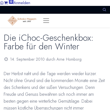
0
Anmelden
Die iChoc-Geschenkbox:
Farbe für den Winter
14. September 2010
durch
Arne Homborg
Der Herbst naht und die Tage werden wieder kürzer.
Nicht ohne Grund sind die kommenden Monate eine Zeit
des Schenkens und der süßen Versuchungen. Denn
Freude und Genuss bewähren sich noch immer am
besten gegen eine winterliche Gemütslage. Dabei
müssen köstliche Überraschungen nicht immer