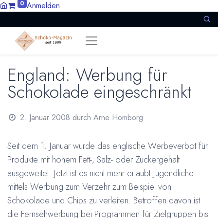
0
Anmelden
England: Werbung für
Schokolade eingeschränkt
2. Januar 2008
durch
Arne Homborg
Seit dem 1. Januar wurde das englische Werbeverbot für
Produkte mit hohem Fett-, Salz- oder Zuckergehalt
ausgeweitet. Jetzt ist es nicht mehr erlaubt Jugendliche
mittels Werbung zum Verzehr zum Beispiel von
Schokolade und Chips zu verleiten. Betroffen davon ist
die Fernsehwerbung bei Programmen für Zielgruppen bis