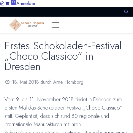
0
Anmelden
Erstes Schokoladen-Festival
„Choco-Classico“ in
Dresden
18. Mai 2018
durch
Arne Homborg
Vom 9. bis 11. November 2018 findet in Dresden zum
ersten Mal das Schokoladen-Festival „Choco-Classico“
statt. Geplant ist, dass sich rund 80 regionale und
internationale Manufakturen mit ihren
Schokoladenprodukten präsentieren. Bewerbungen nimmt