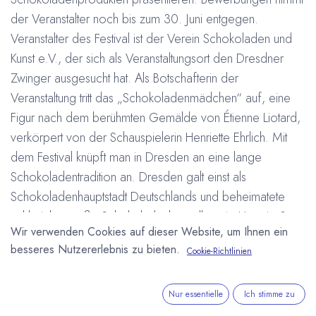
der Veranstalter noch bis zum 30. Juni entgegen.
Veranstalter des Festival ist der Verein Schokoladen und
Kunst e.V., der sich als Veranstaltungsort den Dresdner
Zwinger ausgesucht hat. Als Botschafterin der
Veranstaltung tritt das „Schokoladenmädchen“ auf, eine
Figur nach dem berühmten Gemälde von Étienne Liotard,
verkörpert von der Schauspielerin Henriette Ehrlich. Mit
dem Festival knüpft man in Dresden an eine lange
Schokoladentradition an. Dresden galt einst als
Schokoladenhauptstadt Deutschlands und beheimatete
zahlreiche große Schokoladenhersteller wie Hartwig &
Wir verwenden Cookies auf dieser Website, um Ihnen ein
Vogel und Petzold & Aulhorn, sowie Zulieferbetriebe wie
besseres Nutzererlebnis zu bieten.
Cookie-Richtlinien
Lehman und Anton Reiche und bereits 1877 wurde dort
der Verband deutscher Schokoladefabrikanten
gegründet. Weitere Informationen unter:
Nur essentielle
Ich stimme zu
http://www.choco-classico.de