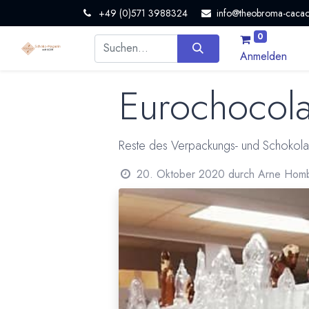
+49 (0)571 3988324
info@theobroma-cacao
0
Anmelden
Eurochocola
Reste des Verpackungs- und Schokola
20. Oktober 2020
durch
Arne Hom