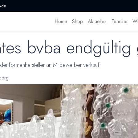
.de
Home
Shop
Aktuelles
Termine
Wi
tes bvba endgültig
denformenhersteller an Mitbewerber verkauft
borg