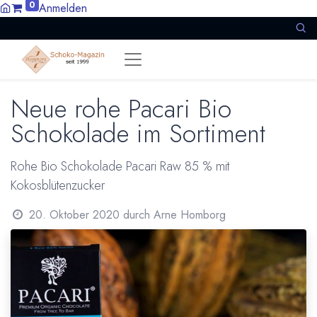
0
Anmelden
Neue rohe Pacari Bio
Schokolade im Sortiment
Rohe Bio Schokolade Pacari Raw 85 % mit
Kokosblütenzucker
20. Oktober 2020
durch
Arne Homborg