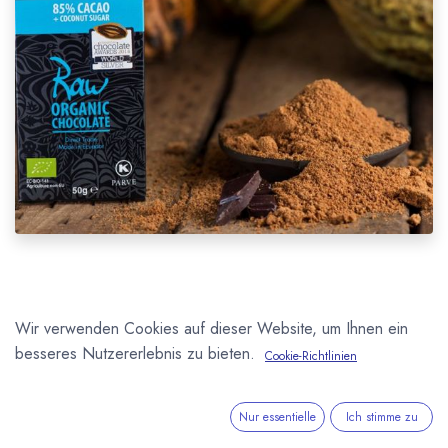
Goldmedaille 2018
Wir verwenden Cookies auf dieser Website, um Ihnen ein
besseres Nutzererlebnis zu bieten.
Mit der Raw 85 % mit Kokosnusszucker haben wir eine
Cookie-Richtlinien
weitere dunkle Schokolade mit hoher Auszeichnung im
Sortiment. Die rohe Bio Schokolade von
Pacari
hat einen
Nur essentielle
Ich stimme zu
Kakaoanteil von 85 Prozent und wird ausschließlich mit