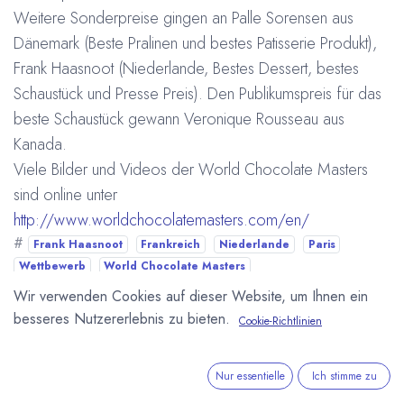
Weitere Sonderpreise gingen an Palle Sorensen aus
Dänemark (Beste Pralinen und bestes Patisserie Produkt),
Frank Haasnoot (Niederlande, Bestes Dessert, bestes
Schaustück und Presse Preis). Den Publikumspreis für das
beste Schaustück gewann Veronique Rousseau aus
Kanada.
Viele Bilder und Videos der World Chocolate Masters
sind online unter
http://www.worldchocolatemasters.com/en/
#
Frank Haasnoot
Frankreich
Niederlande
Paris
Wettbewerb
World Chocolate Masters
Arne Homborg
26. Oktober 2011
Wir verwenden Cookies auf dieser Website, um Ihnen ein
besseres Nutzererlebnis zu bieten.
Cookie-Richtlinien
DIESEN BEITRAG TEILEN
Nur essentielle
Ich stimme zu