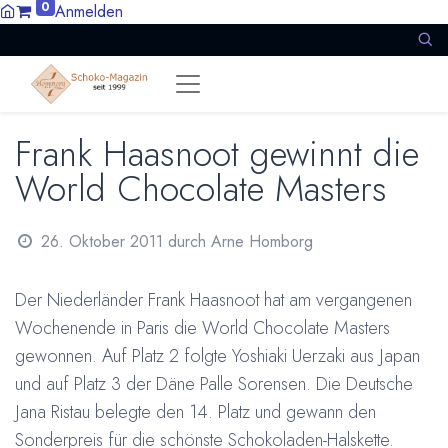
0
Anmelden
Frank Haasnoot gewinnt die
World Chocolate Masters
26. Oktober 2011
durch
Arne Homborg
Der Niederländer Frank Haasnoot hat am vergangenen
Wochenende in Paris die World Chocolate Masters
gewonnen. Auf Platz 2 folgte Yoshiaki Uerzaki aus Japan
und auf Platz 3 der Däne Palle Sorensen. Die Deutsche
Jana Ristau belegte den 14. Platz und gewann den
Sonderpreis für die schönste Schokoladen-Halskette.