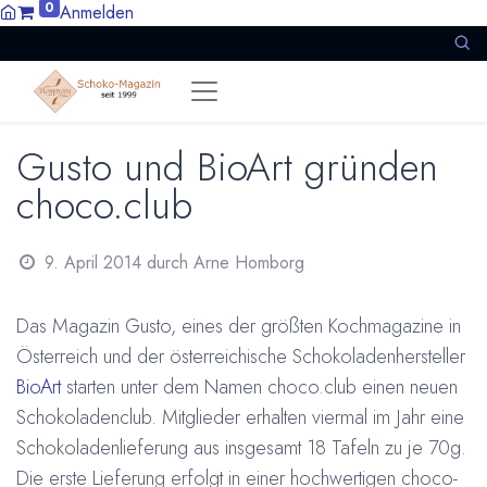
0
Anmelden
Gusto und BioArt gründen
choco.club
9. April 2014
durch
Arne Homborg
Das Magazin Gusto, eines der größten Kochmagazine in
Österreich und der österreichische Schokoladenhersteller
BioArt
starten unter dem Namen choco.club einen neuen
Schokoladenclub. Mitglieder erhalten viermal im Jahr eine
Schokoladenlieferung aus insgesamt 18 Tafeln zu je 70g.
Die erste Lieferung erfolgt in einer hochwertigen choco-