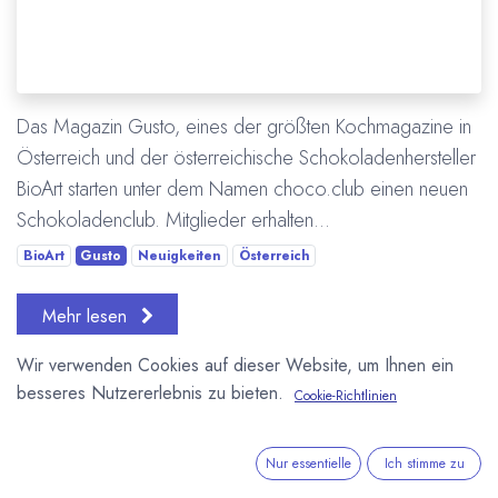
Das Magazin Gusto, eines der größten Kochmagazine in
Österreich und der österreichische Schokoladenhersteller
BioArt starten unter dem Namen choco.club einen neuen
Schokoladenclub. Mitglieder erhalten...
BioArt
Gusto
Neuigkeiten
Österreich
Mehr lesen
Wir verwenden Cookies auf dieser Website, um Ihnen ein
ÜBER UNS
besseres Nutzererlebnis zu bieten.
Cookie-Richtlinien
In unserem Blog berichten wir über die große weite Welt von
Kakao und Schokolade.
Nur essentielle
Ich stimme zu