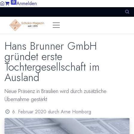
0
Anmelden
Hans Brunner GmbH
gründet erste
Tochtergesellschaft im
Ausland
Neue Präsenz in Brasilien wird durch zusätzliche
Übernahme gestärkt
6. Februar 2020
durch
Arne Homborg