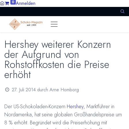
0
Anmelden
Hershey weiterer Konzern
der Aufgrund von
Rohstoffkosten die Preise
erhöht
27. Juli 2014
durch
Arne Homborg
Der US-Schokoladen-Konzern
Hershey
, Marktführer in
Nordamerika, hat seine globalen Großhandelspreise um
8 % erhöht. Begründet wird die Preiserhöhung mit