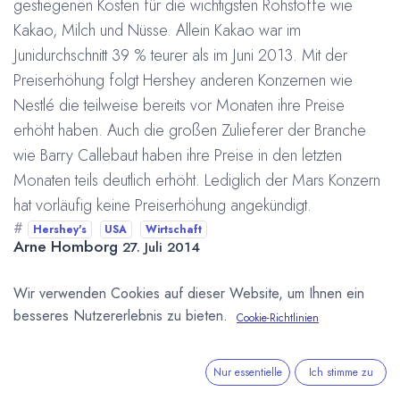
gestiegenen Kosten für die wichtigsten Rohstoffe wie
Kakao, Milch und Nüsse. Allein Kakao war im
Junidurchschnitt 39 % teurer als im Juni 2013. Mit der
Preiserhöhung folgt Hershey anderen Konzernen wie
Nestlé die teilweise bereits vor Monaten ihre Preise
erhöht haben. Auch die großen Zulieferer der Branche
wie
Barry Callebaut haben ihre Preise in den letzten
Monaten teils deutlich erhöht. Lediglich der Mars Konzern
hat vorläufig keine Preiserhöhung angekündigt.
#
Hershey's
USA
Wirtschaft
Arne Homborg
27. Juli 2014
Wir verwenden Cookies auf dieser Website, um Ihnen ein
DIESEN BEITRAG TEILEN
besseres Nutzererlebnis zu bieten.
Cookie-Richtlinien
Nur essentielle
Ich stimme zu