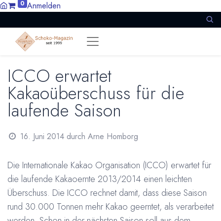
0
Anmelden
ICCO erwartet
Kakaoüberschuss für die
laufende Saison
16. Juni 2014
durch
Arne Homborg
Die Internationale Kakao Organisation (ICCO) erwartet für
die laufende Kakaoernte 2013/2014 einen leichten
Überschuss. Die ICCO rechnet damit, dass diese Saison
rund 30.000 Tonnen mehr Kakao geerntet, als verarbeitet
werden. Schon in der nächsten Saison soll aus dem