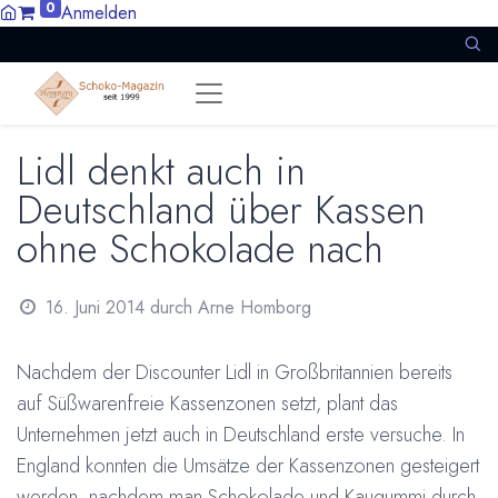
0
Anmelden
Lidl denkt auch in
Deutschland über Kassen
ohne Schokolade nach
16. Juni 2014
durch
Arne Homborg
Nachdem der Discounter Lidl in Großbritannien bereits
auf Süßwarenfreie Kassenzonen setzt, plant das
Unternehmen jetzt auch in Deutschland erste versuche. In
England konnten die Umsätze der Kassenzonen gesteigert
werden, nachdem man Schokolade und Kaugummi durch