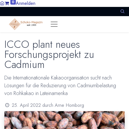
0
Anmelden
ICCO plant neues
Forschungsprojekt zu
Cadmium
Die Internationationale Kakaoorganisation sucht nach
Lösungen für die Reduzierung von Cadmiumbelastung
von Rohkakao in Lateinamerika
25. April 2022
durch
Arne Homborg