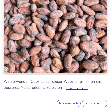
Wir verwenden Cookies auf dieser Website, um Ihnen ein
besseres Nutzererlebnis zu bieten.
Cookie-Richtlinien
Die
Internationale Kakaoorganisation
Nur essentielle
Ich stimme zu
(ICCO)
startet ein neues