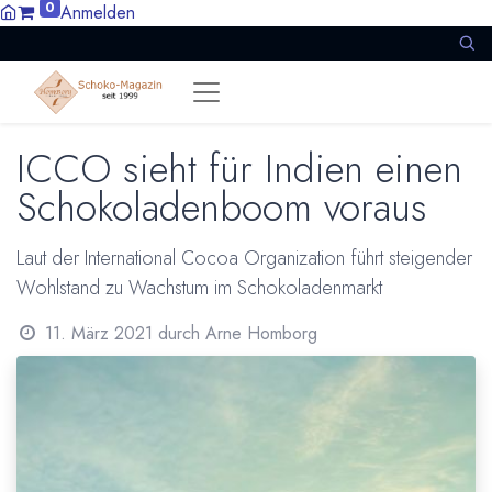
0
Anmelden
ICCO sieht für Indien einen
Schokoladenboom voraus
Laut der International Cocoa Organization führt steigender
Wohlstand zu Wachstum im Schokoladenmarkt
11. März 2021
durch
Arne Homborg