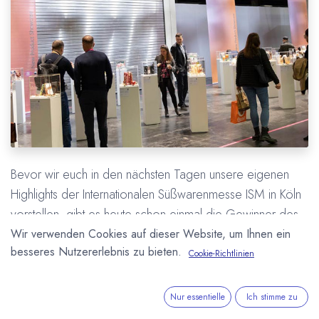
Bevor wir euch in den nächsten Tagen unsere eigenen
Highlights der Internationalen Süßwarenmesse ISM in Köln
vorstellen, gibt es heute schon einmal die Gewinner des
New Product Showcase Award 2026. Wie in jedem Jahr
Wir verwenden Cookies auf dieser Website, um Ihnen ein
besseres Nutzererlebnis zu bieten.
hat eine Fachjury die überzeugendsten neuen Produkte
Cookie-Richtlinien
aus der Schokoladen-, Süßwaren- und Snack-Welt
ausgezeichnet. 90 Unternehmen aus 23 Ländern hatten
Nur essentielle
Ich stimme zu
insgesamt 156 Produkte zum Wettbewerb angemeldet.