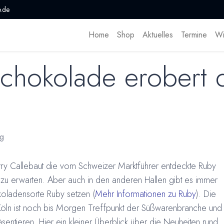
.de
Home
Shop
Aktuelles
Termine
Wi
chokolade erobert 
n
g
y Callebaut die vom Schweizer Marktführer entdeckte Ruby
zu erwarten. Aber auch in den anderen Hallen gibt es immer
oladensorte Ruby setzen (
Mehr Informationen zu Ruby
). Die
Köln ist noch bis Morgen Treffpunkt der Süßwarenbranche und
sentieren. Hier ein kleiner Überblick über die Neuheiten rund