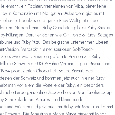
 Heilemann, ein Tochterunternehmen von
Viba, bietet feine
by in Kombination mit Nougat an. Außerdem gibt es mit
aselnüsse. Ebenfalls eine ganze Ruby-Welt gibt es bei
decken. Neben kleinen Ruby-Quadraten gibt es Ruby-Snacks
uby-Füllungen. Darunter Sorten wie Gin Tonic & Ruby, Salziges
tusblume und Ruby Yuzu. Das belgische Unternehmen Libeert
ant-Version. Verpackt in einer luxuriösen Soft-Touch-
atiers zwei wie Diamanten geformte Pralinen aus Ruby
ellt die Schweizer HUG AG ihre Verbindung aus Biscuits und
 1964 produzierten Choco Petit Beurre Biscuits des
btesten der Schweiz und kommen jetzt auch in einer Ruby
hebt man vor allem die Vorteile der Ruby, ein besonders
hnliche Farbe ganz ohne Zusätze hervor. Von Eurohansa Sp.
uby Schokolade an. Amaresti sind kleine runde
en und Früchten und jetzt auch mit Ruby. Mit
Maestrani kommt
 der Schweiz. Die Maestranie Marke
Minor bietet mit Minor