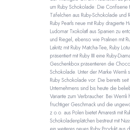
um Ruby Schokolade: Die
Confiserie
Täfelchen aus Ruby-Schokolade und Ru
Ruby Pearls neue mit Ruby dragierte H
Ludomar Txokolatl aus Spanien zu ent
und Riegel, ebenso wie Pralinen mit R
Lakritz mit Ruby Matcha-Tee, Ruby Lo
präsentiert mit Ruby IIII eine Ruby-Diam
Geschenkbox präsentieren die Chocol
Schokolade. Unter der Marke Wernli st
Ruby Schokolade vor. Die bereits seit
Unternehmens sind bis heute die belie
Variante zum Verbraucher. Bei Wernli 
fruchtiger Geschmack und die ungewö
z o.o. aus Polen bietet Amaresti mit R
Schokoladenplätchen bestreut mit Nüss
ein weiteres neues Ruby Produkt aus