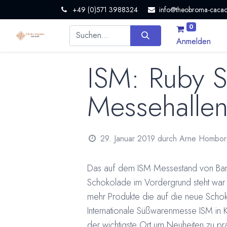
+49 (0)571 3988324
info@theobroma-cacao
0
Anmelden
ISM: Ruby S
Messehalle
29. Januar 2019
durch
Arne Hombor
Das auf dem ISM Messestand von Barr
Schokolade im Vordergrund steht war 
mehr Produkte die auf die neue Schok
Internationale Süßwarenmesse ISM in 
der wichtigste Ort um Neuheiten zu prä