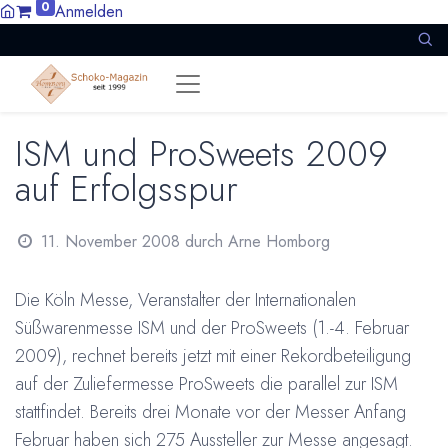
0
Anmelden
ISM und ProSweets 2009
auf Erfolgsspur
11. November 2008
durch
Arne Homborg
Die Köln Messe, Veranstalter der Internationalen
Süßwarenmesse ISM und der ProSweets (1.-4. Februar
2009), rechnet bereits jetzt mit einer Rekordbeteiligung
auf der Zuliefermesse ProSweets die parallel zur ISM
stattfindet. Bereits drei Monate vor der Messer Anfang
Februar haben sich 275 Aussteller zur Messe angesagt.