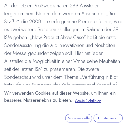
An der letzten ProSweets hatten 289 Aussteller
teilgenommen. Neben dem weiteren Ausbau der „Bio-
Straße“, die 2008 ihre erfolgreiche Premiere feierte, wird
es zwei weitere Sonderausstellungen im Rahmen der 39.
ISM geben. „New Product Show Case“ heißt die erste
Sonderausstellung die alle Innovationen und Neuheiten
der Messe gebündelt zeigen soll. Hier hat jeder
Aussteller die Möglichkeit in einer Vitrine seine Neuheiten
seit der letzten ISM zu präsentieren. Die zweite
Sonderschau wird unter dem Thema „Verführung in Bio“
Entwürfe von Studenten der Köln International School of
Design (KISD) zeigen. Neben dem Ausbau und einer
Wir verwenden Cookies auf dieser Website, um Ihnen ein
besseres Nutzererlebnis zu bieten.
besseren Platzierung der Bio-Straße wird das Thema Bio
Cookie-Richtlinien
auch durch zahlreiche weitere Aktionen, wie zwei „Bio-
Fachgesprächen“, weiter in den Mittelpunkt gerückt.
Nur essentielle
Ich stimme zu
Insgesamt werden rund 1.600 Aussteller aus 70 Ländern