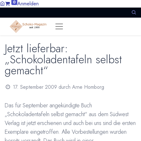
0
Anmelden
Jetzt lieferbar:
„Schokoladentafeln selbst
gemacht“
17. September 2009
durch
Arne Homborg
Das für September angekündigte Buch
„Schokoladentafeln selbst gemacht“ aus dem Südwest
Verlag ist jetzt erschienen und auch bei uns sind die ersten
Exemplare eingetroffen. Alle Vorbestellungen wurden
bereits versandt. Das Buch wird in einer