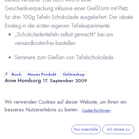
Geschenkverpackung inklusive einer Gießform mit Platz
für drei 100g Tafeln Schokolade ausgeliefert. Der ideale
Einstieg in die ersten eigenen Tafelexperimente.
„
Schokoladentafeln selbst gemacht“ bei uns
versandkostenfrei bestellen.
Seminare zum Gießen von Tafelschokolade
#
Buch
Neues Produkt
Onlineshop
Arne Homborg
17. September 2009
Wir verwenden Cookies auf dieser Website, um Ihnen ein
DIESEN BEITRAG TEILEN
besseres Nutzererlebnis zu bieten.
Cookie-Richtlinien
Nur essentielle
Ich stimme zu