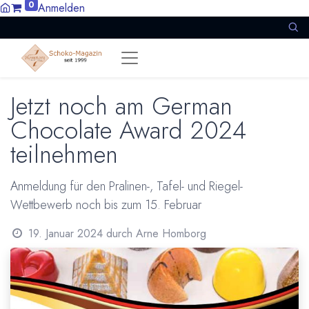
0
Anmelden
Jetzt noch am German
Chocolate Award 2024
teilnehmen
Anmeldung für den Pralinen-, Tafel- und Riegel-
Wettbewerb noch bis zum 15. Februar
19. Januar 2024
durch
Arne Homborg