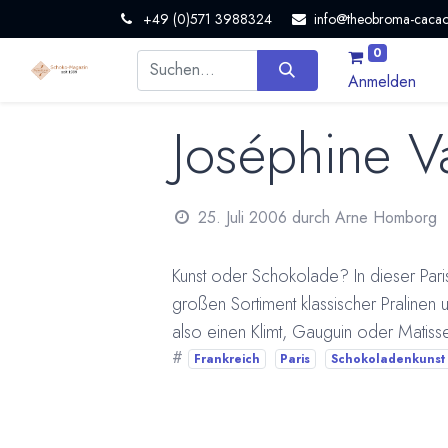
+49 (0)571 3988324
info@theobroma-cacao
0
Anmelden
Joséphine V
25. Juli 2006
durch
Arne Homborg
Kunst oder Schokolade? In dieser Pa
großen Sortiment klassischer Praline
also einen Klimt, Gauguin oder Matisse
#
Frankreich
Paris
Schokoladenkunst 