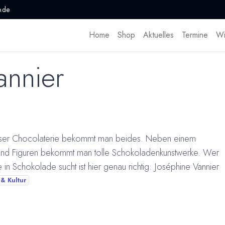
.de
Home
Shop
Aktuelles
Termine
Wi
annier
riser Chocolaterie bekommt man beides. Neben einem
n und Figuren bekommt man tolle Schokoladenkunstwerke. Wer
 in Schokolade sucht ist hier genau richtig: Joséphine Vannier
& Kultur