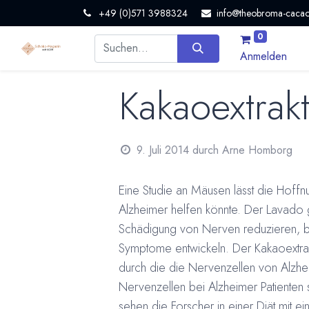
+49 (0)571 3988324
info@theobroma-cacao
0
Anmelden
Kakaoextrak
9. Juli 2014
durch
Arne Homborg
Eine Studie an Mäusen lässt die Hoffn
Alzheimer helfen könnte. Der Lavado 
Schädigung von Nerven reduzieren, bev
Symptome entwickeln. Der Kakaoextrak
durch die die Nervenzellen von Alzhe
Nervenzellen bei Alzheimer Patienten
sehen die Forscher in einer Diät mit 