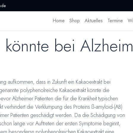
.de
Home
Shop
Aktuelles
Termine
Wi
t könnte bei Alzheim
ung aufkommen, dass in Zukunft ein Kakaoextrakt bei
genannte polyphenolreiche Kakaoextrakt könnte die
or Alzheimer Patienten die für die Krankheit typischen
t verhindert die Verklumpung des Proteins ß-amyloid-(AB)
imer Patienten geschädigt werden. Da die Schädigung von
 schon lange vor Auftreten der ersten Symptome beginnt,
einem besondersn polyphenolreichen Kakaoextrakt eine