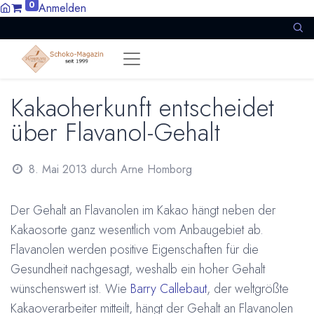
0
Anmelden
Kakaoherkunft entscheidet
über Flavanol-Gehalt
8. Mai 2013
durch
Arne Homborg
Der Gehalt an Flavanolen im Kakao hängt neben der
Kakaosorte ganz wesentlich vom Anbaugebiet ab.
Flavanolen werden positive Eigenschaften für die
Gesundheit nachgesagt, weshalb ein hoher Gehalt
wünschenswert ist. Wie
Barry Callebaut
, der weltgrößte
Kakaoverarbeiter mitteilt, hängt der Gehalt an Flavanolen