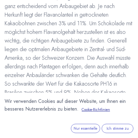
ganz entscheidend vom Anbaugebiet ab. Je nach
Herkunft liegt der Flavanolanteil in getrockneten
Kakaobohnen zwischen 3% und 11%. Um Schokolade mit
möglichst hohem Flavanolgehalt herzustellen ist es also
wichtig, die richtigen Anbaugebiete zu finden. Generell
liegen die optimalen Anbaugebiete in Zentral- und Süd-
Amerika, so der Schweizer Konzern. Die Auswahl müsste
allerdings nach Plantagen erfolgen, denn auch innerhalb
einzelner Anbauländer schwanken die Gehalte deutlich.
So schwankte der Wert für die Kakaosorte PH16 in
Brasilien zwischen 5% und 9%. Neben der Kakaosorte
und der Herkunft spielt die Verarbeitung eine
Wir verwenden Cookies auf dieser Website, um Ihnen ein
besseres Nutzererlebnis zu bieten.
entscheidende Rolle um eine Schokolade mit hohem
Cookie-Richtlinien
Flavanol-Anteil zu erhalten.
#
Barry Callebaut
Forschung und Entwicklung
Gesundheit
Nur essentielle
Ich stimme zu
Arne Homborg
8. Mai 2013