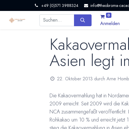
+49 (0)571 3988324
info@theobroma-cacao
0
Anmelden
Kakaoverma
Asien legt i
22. Oktober 2013
durch
Arne Homb
Die Kakaovermahlung hat in Nordameri
2009 erreicht. Seit 2009 wird die Ka
NCA zusammengefaßt veröffentlicht. I
Rohkakao um 10 % und erreicht jetzt
stieg die Kakaovermahlung in Asien eb