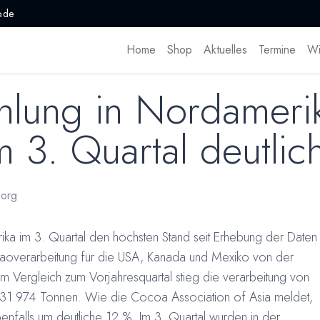
.de
Home
Shop
Aktuelles
Termine
Wi
hlung in Nordameri
m 3. Quartal deutlic
org
ka im 3. Quartal den höchsten Stand seit Erhebung der Daten
kaoverarbeitung für die USA, Kanada und Mexiko von der
m Vergleich zum Vorjahresquartal stieg die verarbeitung von
 131.974 Tonnen. Wie die Cocoa Association of Asia meldet,
enfalls um deutliche 12 %. Im 3. Quartal wurden in der