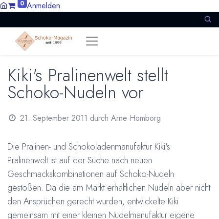
0
Anmelden
Kiki's Pralinenwelt stellt
Schoko-Nudeln vor
21. September 2011
durch
Arne Homborg
Die Pralinen- und Schokoladenmanufaktur
Kiki's
Pralinenwelt ist auf der Suche nach neuen
Geschmackskombinationen auf Schoko-Nudeln
gestoßen. Da die am Markt erhältlichen Nudeln aber nicht
den Ansprüchen gerecht wurden, entwickelte Kiki
gemeinsam mit einer kleinen Nudelmanufaktur eigene