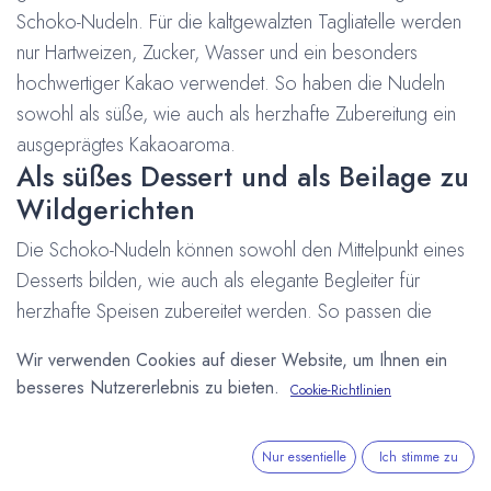
Schoko-Nudeln. Für die kaltgewalzten Tagliatelle werden
nur Hartweizen, Zucker, Wasser und ein besonders
hochwertiger Kakao verwendet. So haben die Nudeln
sowohl als süße, wie auch als herzhafte Zubereitung ein
ausgeprägtes Kakaoaroma.
Als süßes Dessert und als Beilage zu
Wildgerichten
Die Schoko-Nudeln können sowohl den Mittelpunkt eines
Desserts bilden, wie auch als elegante Begleiter für
herzhafte Speisen zubereitet werden. So passen die
Nudeln in Salzwasser gegart wunderbar zu Wildgerichten.
Wir verwenden Cookies auf dieser Website, um Ihnen ein
besseres Nutzererlebnis zu bieten.
Cookie-Richtlinien
Kiki's Schoko-Nudeln im Onlineshop
Nur essentielle
Ich stimme zu
#
Deutschland
Kiki's Pralinenwelt
Minden
Neues Produkt
Onlineshop
ungewöhnlich