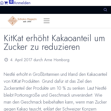
0
Anmelden
KitKat erhöht Kakaoanteil um
Zucker zu reduzieren
4. April 2017
durch
Arne Homborg
Nestlé erhöht in Großbritannien und Irland den Kakaoanteil
von KitKat Produkten. Grund dafür ist das Ziel den
Zuckeranteil der Produkte um 10 % zu senken. Laut Nestlé
bleibt Portionsgröße und Geschmack unverändert. Wie
man den Geschmack beibehalten kann, wenn man Zucker
gegen Kakao tauscht, erklärt der Schweizer Konzern