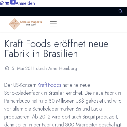
0
Anmelden
Kraft Foods eröffnet neue
Fabrik in Brasilien
5. Mai 2011
durch
Arne Homborg
Der US-Konzern
Kraft Foods
hat eine neue
Schokoladenfabrik in Brasilien errichtet. Die neue Fabrik in
Pernambuco hat rund 80 Millionen US$ gekostet und wird
vor allem die Schokoladenmarken Bis und Lacta
produzieren. Ab 2012 wird dort auch Bisquit produziert,
dann sollen in der Fabrik rund 800 Mitarbeiter beschäftigt