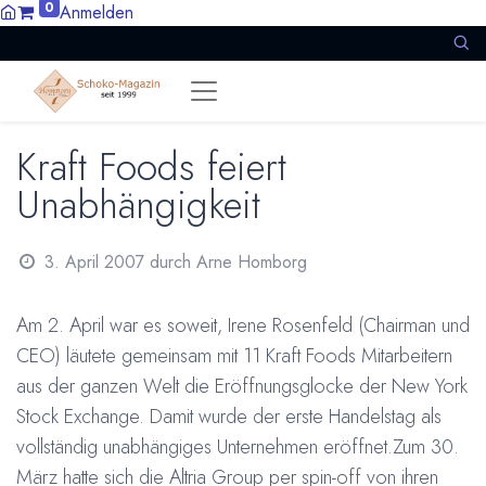
0
Anmelden
Kraft Foods feiert
Unabhängigkeit
3. April 2007
durch
Arne Homborg
Am 2. April war es soweit, Irene Rosenfeld (Chairman und
CEO) läutete gemeinsam mit 11 Kraft Foods Mitarbeitern
aus der ganzen Welt die Eröffnungsglocke der New York
Stock Exchange. Damit wurde der erste Handelstag als
vollständig unabhängiges Unternehmen eröffnet.Zum 30.
März hatte sich die Altria Group per spin-off von ihren