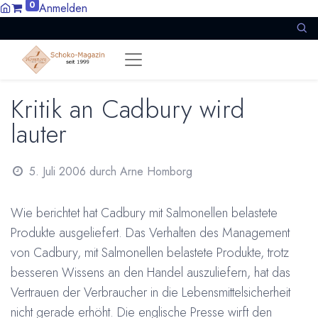
0
Anmelden
Kritik an Cadbury wird
lauter
5. Juli 2006
durch
Arne Homborg
Wie berichtet hat Cadbury mit Salmonellen belastete
Produkte ausgeliefert. Das Verhalten des Management
von Cadbury, mit Salmonellen belastete Produkte, trotz
besseren Wissens an den Handel auszuliefern, hat das
Vertrauen der Verbraucher in die Lebensmittelsicherheit
nicht gerade erhöht. Die englische Presse wirft den