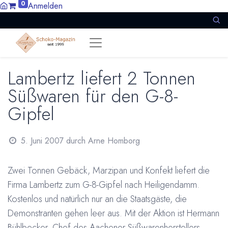
0
Anmelden
Lambertz liefert 2 Tonnen
Süßwaren für den G-8-
Gipfel
5. Juni 2007
durch
Arne Homborg
Zwei Tonnen Gebäck, Marzipan und Konfekt liefert die
Firma Lambertz zum G-8-Gipfel nach Heiligendamm.
Kostenlos und natürlich nur an die Staatsgäste, die
Demonstranten gehen leer aus. Mit der Aktion ist Hermann
Bühlbecker, Chef des Aachener Süßwarenherstellers,