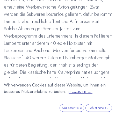
erneut eine Werbewirksame Aktion gelungen. Zwar
werden die Süßwaren kostenlos geliefert, dafür bekommt
Lambertz aber reichlich öffentliche Aufmerksamkeit.
Solche Aktionen gehören seit Jahren zum
Werbeprogramm des Unternehmens. In diesem Fall liefert
Lambertz unter anderem 40 edle Holzkisten mit
Leckereien und Aachener Motiven für die versammelten
Staatschef. 40 weitere Kisten mit Nürnberger Motiven gibt
es für deren Begleitung, der Inhalt ist allerdings der
gleiche. Die klassische harte Kräuterprinte hat es übrigens
nicht in die Auswahl geschafft. Die Auswahl der Produkte
Wir verwenden Cookies auf dieser Website, um Ihnen ein
erfolgte nach internationaler Verträglichkeit und wegen
besseres Nutzererlebnis zu bieten.
Cookie-Richtlinien
der Temperaturen im Juni durfte auch nicht zu viel
Schokolade dabei sein.
Die Meinungen über die Werbeaktion sind allerdings so
Nur essentielle
Ich stimme zu
unterschiedlich wie die Vorstellungen von Politikern und